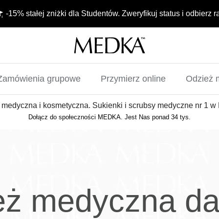
-15% stałej zniżki dla Studentów. Zweryfikuj status i odbierz r
Zamówienia grupowe
Przymierz online
Odzież 
 medyczna i kosmetyczna. Sukienki i scrubsy medyczne nr 1 w 
Dołącz do społeczności MEDKA. Jest Nas ponad 34 tys.
eż medyczna d