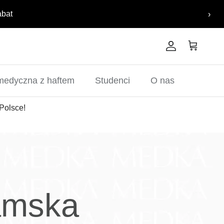
abat
›
Konto
Koszyk
medyczna z haftem
Studenci
O nas
Polsce!
amska