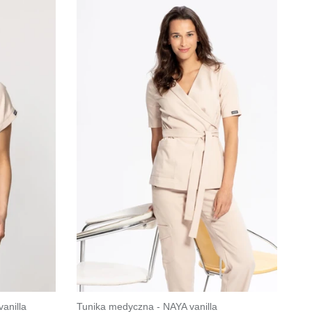
Γ
anilla
Tunika medyczna - NAYA vanilla