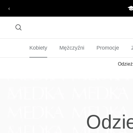
Pomiń do zawartości
‹
Szukaj
Kobiety
Mężczyźni
Promocje
Odzież
Odzi